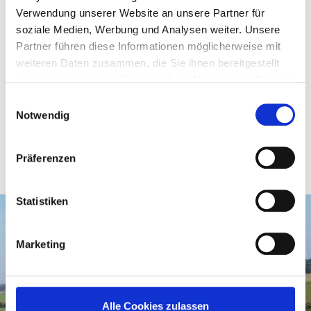
auf Ihre Nachricht.
Verwendung unserer Website an unsere Partner für
soziale Medien, Werbung und Analysen weiter. Unsere
Partner führen diese Informationen möglicherweise mit
weiteren Daten zusammen, die Sie ihnen bereitgestellt
haben oder die sie im Rahmen Ihrer Nutzung der Dienste
gesammelt haben.
Einwilligungsauswahl
BUCHUNGSANFRAGE
Notwendig
Präferenzen
Statistiken
Marketing
Adresse: Lenspacherhof 1, 66987 Thaleischweiler-
Fröschen, Germany
Email: info@lenspacherhof.de
Alle Cookies zulassen